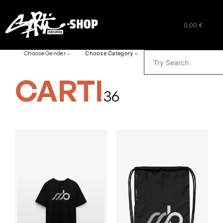
0,00 €
SUCHEN
Choose Gender
Choose Category
CARTI
36