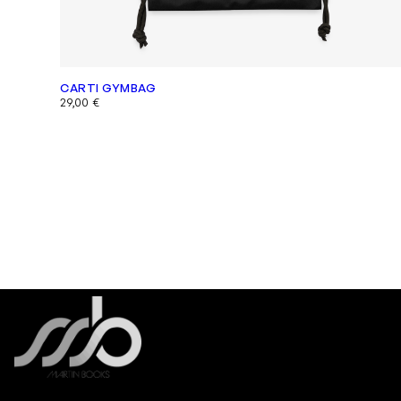
CARTI GYMBAG
29,00
€