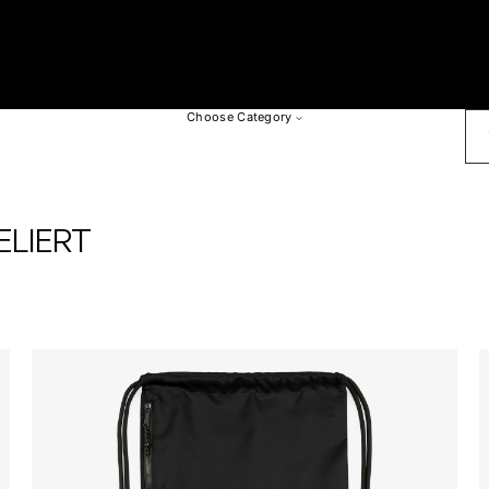
SU
Choose Category
ELIERT