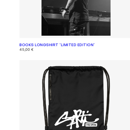
BOOKS LONGSHIRT ‘LIMITED EDITION‘
45,00
€