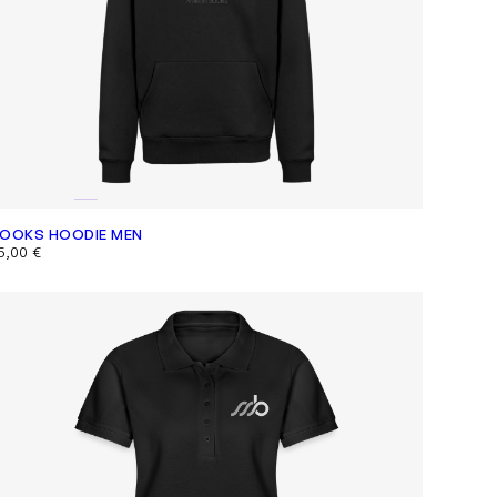
OOKS HOODIE MEN
5,00
€