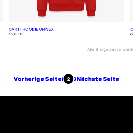
CARTI HOODIE UNISEX
C
65,00
€
6
Alle 8 Ergebnisse werd
←
Vorherige Seite
Nächste Seite
→
1
2
3