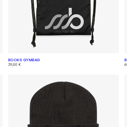
BOOKS GYMBAG
B
29,00
€
6