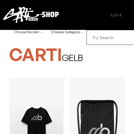
0,00 €
SUCHEN
Choose Gender
Choose Category
CARTI
GELB