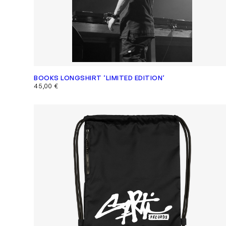
BOOKS LONGSHIRT ‘LIMITED EDITION‘
45,00
€