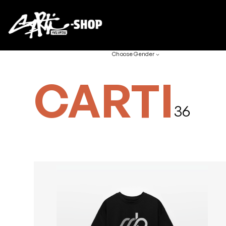
Choose Gender
CARTI
36