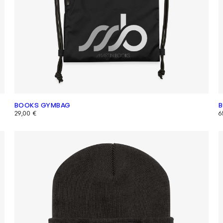
BOOKS GYMBAG
B
29,00
€
6