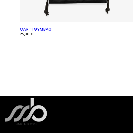
CARTI GYMBAG
29,00
€