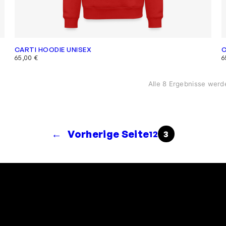
CARTI HOODIE UNISEX
C
65,00
€
6
Alle 8 Ergebnisse werd
←
Vorherige Seite
1
2
3