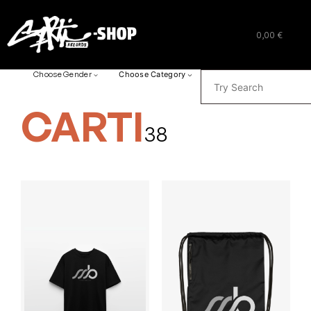
0,00 €
SUCHEN
Choose Gender
Choose Category
CARTI
38