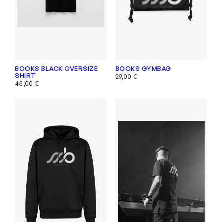
BOOKS BLACK OVERSIZE
BOOKS GYMBAG
SHIRT
29,00
€
45,00
€