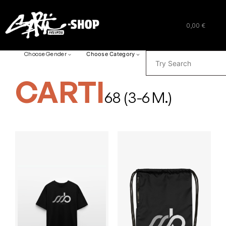
0,00 €
SUCHEN
Choose Gender
Choose Category
CARTI
68 (3-6 M.)